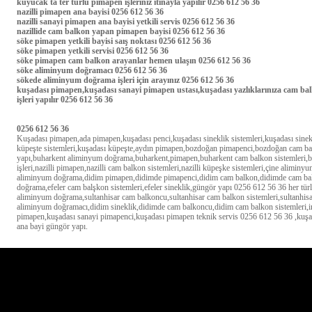
kuyucak ta ter türlü pimapen işleriniz itinayla yapılır 0256 612 56 36
nazilli pimapen ana bayisi 0256 612 56 36
nazilli sanayi pimapen ana bayisi yetkili servis 0256 612 56 36
nazillide cam balkon yapan pimapen bayisi 0256 612 56 36
söke pimapen yetkili bayisi saış noktası 0256 612 56 36
söke pimapen yetkili servisi 0256 612 56 36
söke pimapen cam balkon arayanlar hemen ulaşın 0256 612 56 36
söke aliminyum doğramacı 0256 612 56 36
sökede aliminyum doğrama işleri için arayınız 0256 612 56 36
kuşadası pimapen,kuşadası sanayi pimapen ustası,kuşadası yazlıklarınıza cam bal
işleri yapılır 0256 612 56 36
0256 612 56 36
Kuşadası pimapen,ada pimapen,kuşadası penci,kuşadası sineklik sistemleri,kuşadası sinekl
küpeşte sistemleri,kuşadası küpeşte,aydın pimapen,bozdoğan pimapenci,bozdoğan cam ba
yapı,buharkent aliminyum doğrama,buharkent,pimapen,buharkent cam balkon sistemleri,b
işleri,nazilli pimapen,nazilli cam balkon sistemleri,nazilli küpeşke sistemleri,çine alim
aliminyum doğrama,didim pimapen,didimde pimapenci,didim cam balkon,didimde cam balkon
doğrama,efeler cam balşkon sistemleri,efeler sineklik,güngör yapı 0256 612 56 36 her tür
aliminyum doğrama,sultanhisar cam balkoncu,sultanhisar cam balkon sistemleri,sultanh
aliminyum doğramacı,didim sineklik,didimde cam balkoncu,didim cam balkon sistemleri,inci
pimapen,kuşadası sanayi pimapenci,kuşadası pimapen teknik servis 0256 612 56 36 ,kuş
ana bayi güngör yapı.