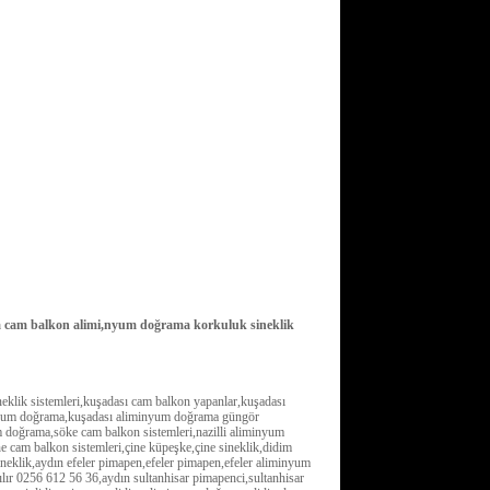
yla cam balkon alimi,nyum doğrama korkuluk sineklik
neklik sistemleri,kuşadası cam balkon yapanlar,kuşadası
inyum doğrama,kuşadası aliminyum doğrama güngör
doğrama,söke cam balkon sistemleri,nazilli aliminyum
ne cam balkon sistemleri,çine küpeşke,çine sineklik,didim
eklik,aydın efeler pimapen,efeler pimapen,efeler aliminyum
lır 0256 612 56 36,aydın sultanhisar pimapenci,sultanhisar