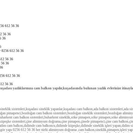
256 612 56 36
12 56 36
56 36
36
ır 0256 612 56 36
 612 56 36
2 56 36
 36
256 612 56 36
612 56 36
şadası yazlıklarınıza cam balkon yapılır,kuşadasında bulunan yazlık evlerinize itina
neklik sistemleri,kuşadası sineklik yapanlar,kuşadası cam balkon,ada balkon sistemleri,ada si
doğan pimapenci,bozdoğan cam balkon sistemleri,bozdoğan sineklik sistemleri,bozdoğan alim
harkent cam balkon sistemleri,buharkent sineklik,söke pimapen,söke pimapen,söke aliminyum 
illi küpeşke sistemleri,çine aliminyum doğrama,çine pimapen,çinede pimapenci,çine cam balkon,çi
m cam balkon,didimde cam balkoncu,didimde küpeşke,didimde sineklik işleri yapan,didim sin
üngör yapı 0256 612 56 36 her türlü aliminyum doğrama ,cam balkon,sineklik,pimapen,işleri yapı