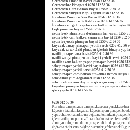
Germencik Pimapen Bayisi 0256 612 56 36
Germencikte Pimapenci 0256 612 56 36
Germencik Cam Balkon Bayisi 0256 612 56 36
Germencik Sürgülü Kapı Yapımı 0256 612 56 36
İncirliova Pimapen Ana Bayisi 0256 612 56 36
İncirliova Pimapen Yetkili Servis 0256 612 56 36
İncirliova sürgülü kapılar cam balkonlar küpeşke 0
köşk pimapen bayisi 0256 612 56 36
aydın köşk aliminyum doğrama işleri yapılır 0256 6
aydın köşk cam balkon yapan ana bayisi 0256 612 
aydın kuyucak pimapen bayisi 0256 612 56 36
kuyucak sanayi pimapen yetkili servis 0256 612 56 
kuyucak ta ter türlü pimapen işleriniz itinayla yapıl
nazilli pimapen ana bayisi 0256 612 56 36
nazilli sanayi pimapen ana bayisi yetkili servis 0256
nazillide cam balkon yapan pimapen bayisi 0256 61
söke pimapen yetkili bayisi saış noktası 0256 612 56
söke pimapen yetkili servisi 0256 612 56 36
söke pimapen cam balkon arayanlar hemen ulaşın 0
söke aliminyum doğramacı 0256 612 56 36
sökede aliminyum doğrama işleri için arayınız 0256 
kuşadası pimapen,kuşadası sanayi pimapen ustası,ku
işleri yapılır 0256 612 56 36
0256 612 56 36
Kuşadası pimapen,ada pimapen,kuşadası penci,kuşadası si
küpeşte sistemleri,kuşadası küpeşte,aydın pimapen,boz
yapı,buharkent aliminyum doğrama,buharkent,pimapen,bu
işleri,nazilli pimapen,nazilli cam balkon sistemleri,naz
aliminyum doğrama,didim pimapen,didimde pimapenci,didi
doğrama,efeler cam balşkon sistemleri,efeler sineklik,g