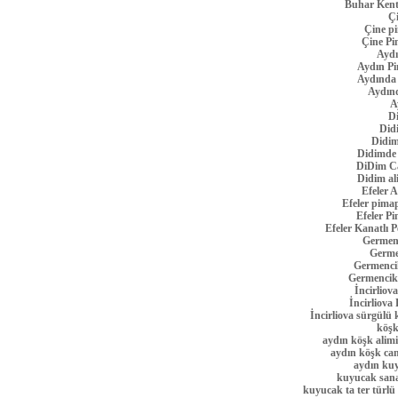
Buhar Kent
Ç
Çine pi
Çine Pi
Aydı
Aydın Pi
Aydında
Aydınd
A
Di
Did
Didim
Didimde
DiDim Ca
Didim al
Efeler 
Efeler pimap
Efeler P
Efeler Kanatlı
Germenc
Germe
Germenci
Germencik
İncirliov
İncirliova
İncirliova sürgülü
köşk
aydın köşk alimi
aydın köşk ca
aydın kuy
kuyucak sanay
kuyucak ta ter türlü 