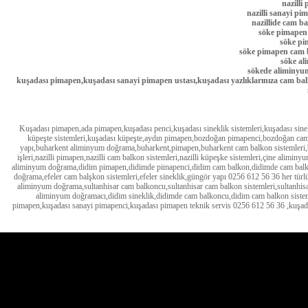
nazilli
nazilli sanayi pi
nazillide cam b
söke pimapen y
söke pim
söke pimapen cam b
söke al
sökede aliminyum
kuşadası pimapen,kuşadası sanayi pimapen ustası,kuşadası yazlıklarınıza cam bal
Kuşadası pimapen,ada pimapen,kuşadası penci,kuşadası sineklik sistemleri,kuşadası sinek
küpeşte sistemleri,kuşadası küpeşte,aydın pimapen,bozdoğan pimapenci,bozdoğan ca
yapı,buharkent aliminyum doğrama,buharkent,pimapen,buharkent cam balkon sistemleri,
işleri,nazilli pimapen,nazilli cam balkon sistemleri,nazilli küpeşke sistemleri,çine alim
aliminyum doğrama,didim pimapen,didimde pimapenci,didim cam balkon,didimde cam balkonc
doğrama,efeler cam balşkon sistemleri,efeler sineklik,güngör yapı 0256 612 56 36 her türl
aliminyum doğrama,sultanhisar cam balkoncu,sultanhisar cam balkon sistemleri,sultanh
aliminyum doğramacı,didim sineklik,didimde cam balkoncu,didim cam balkon sistemler
pimapen,kuşadası sanayi pimapenci,kuşadası pimapen teknik servis 0256 612 56 36 ,kuşad